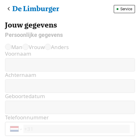
Service
Jouw gegevens
Persoonlijke gegevens
Man
Vrouw
Anders
Voornaam
Achternaam
Geboortedatum
Telefoonnummer