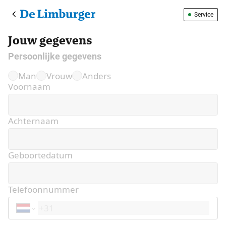
Service
Jouw gegevens
Persoonlijke gegevens
Man
Vrouw
Anders
Voornaam
Achternaam
Geboortedatum
Telefoonnummer