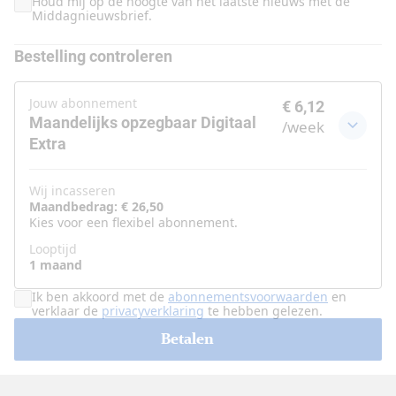
Houd mij op de hoogte van het laatste nieuws met de
Middagnieuwsbrief.
Bestelling controleren
Jouw abonnement
€ 6,12
Maandelijks opzegbaar Digitaal
/
week
Extra
Wij incasseren
Maandbedrag: € 26,50
Kies voor een flexibel abonnement.
Looptijd
1 maand
Ik ben akkoord met de
abonnementsvoorwaarden
en
verklaar de
privacyverklaring
te hebben gelezen.
Betalen